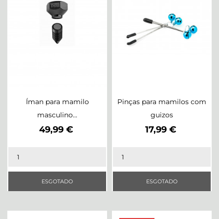
Íman para mamilo
Pinças para mamilos com
masculino...
guizos
Preço
Preço
49,99 €
17,99 €
ESGOTADO
ESGOTADO