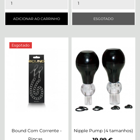
ADICIONAR AO CARRINHO
ESGOTADO
Esgotado
Bound Com Corrente -
Nipple Pump (4 tamanhos)
Pinças...
Preço