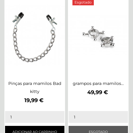
Esgotado
Pinças para mamilos Bad
grampos para mamilos...
kitty
Preço
49,99 €
Preço
19,99 €
ADICIONAR AO CARRINHO
ESGOTADO