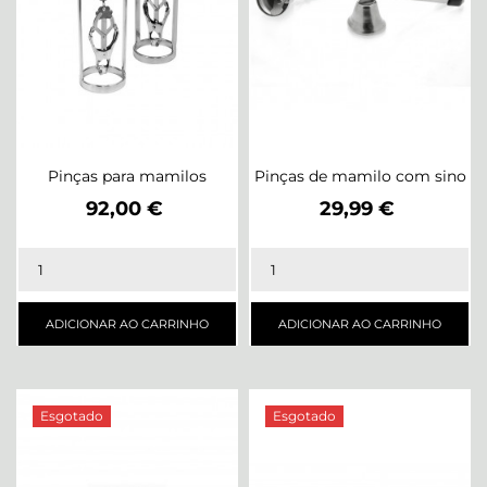
Pinças para mamilos
Pinças de mamilo com sino
Preço
Preço
92,00 €
29,99 €
ADICIONAR AO CARRINHO
ADICIONAR AO CARRINHO
Esgotado
Esgotado