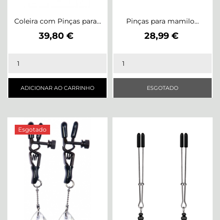
Coleira com Pinças para...
Pinças para mamilo...
Preço
Preço
39,80 €
28,99 €
ADICIONAR AO CARRINHO
ESGOTADO
Esgotado