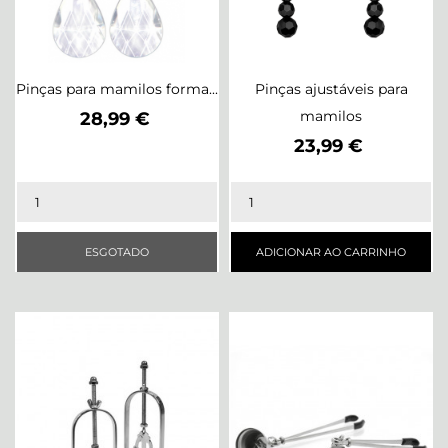
Pinças para mamilos forma...
Pinças ajustáveis para
Preço
mamilos
28,99 €
Preço
23,99 €
ESGOTADO
ADICIONAR AO CARRINHO