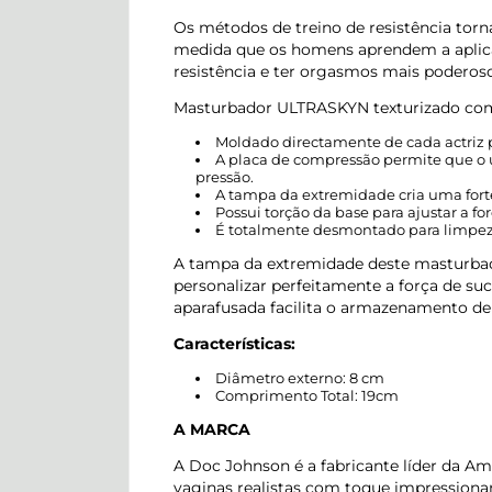
Os métodos de treino de resistência tor
medida que os homens aprendem a aplica
resistência e ter orgasmos mais poderoso
Masturbador ULTRASKYN texturizado com
Moldado directamente de cada actriz 
A placa de compressão permite que o u
pressão.
A tampa da extremidade cria uma fort
Possui torção da base para ajustar a fo
É totalmente desmontado para limpez
A tampa da extremidade deste masturbad
personalizar perfeitamente a força de su
aparafusada facilita o armazenamento de 
Características:
Diâmetro externo: 8 cm
Comprimento Total: 19cm
A MARCA
A Doc Johnson é a fabricante líder da Amé
vaginas realistas com toque impressiona