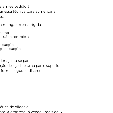
naram-se padrão à
r essa técnica para aumentar a
s.
 manga externa rígida.
porno.
suário controle a
e sucção.
rça de sucção.
a.
or ajusta-se para
cção desejada e uma parte superior
forma segura e discreta.
rica de dildos e
nte. A empresa já vendeu mais de 6