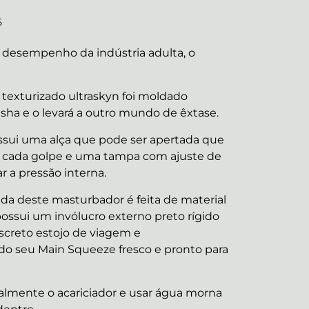
5
desempenho da indústria adulta, o
 texturizado ultraskyn foi moldado
sha e o levará a outro mundo de êxtase.
ssui uma alça que pode ser apertada que
de cada golpe e uma tampa com ajuste de
r a pressão interna.
ada deste masturbador é feita de material
possui um invólucro externo preto rígido
creto estojo de viagem e
 seu Main Squeeze fresco e pronto para
lmente o acariciador e usar água morna