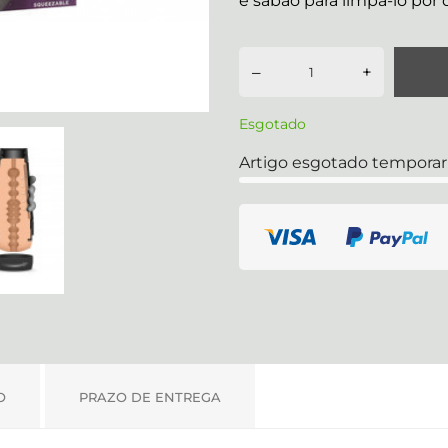
e sabão para limpá-lo por 
–
+
Esgotado
Artigo esgotado tempora
O
PRAZO DE ENTREGA