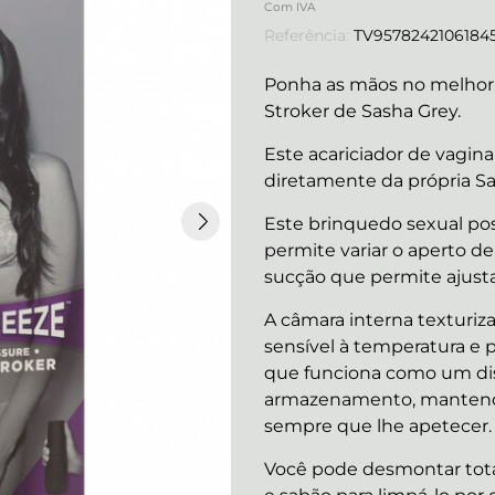
Com IVA
Referência:
TV9578242106184
Ponha as mãos no melhor 
Stroker de Sasha Grey.
Este acariciador de vagina
diretamente da própria Sa
Este brinquedo sexual po
permite variar o aperto 
sucção que permite ajusta
A câmara interna texturiz
sensível à temperatura e 
que funciona como um dis
armazenamento, mantendo
sempre que lhe apetecer.
Você pode desmontar tota